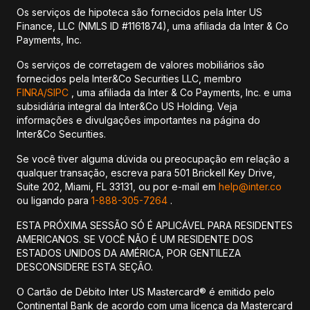
Os serviços de hipoteca são fornecidos pela Inter US
Finance, LLC (NMLS ID #1161874), uma afiliada da Inter & Co
Payments, Inc.
Os serviços de corretagem de valores mobiliários são
fornecidos pela Inter&Co Securities LLC, membro
FINRA/
SIPC
, uma afiliada da Inter & Co Payments, Inc. e uma
subsidiária integral da Inter&Co US Holding. Veja
informações e divulgações importantes na página do
Inter&Co Securities.
Se você tiver alguma dúvida ou preocupação em relação a
qualquer transação, escreva para 501 Brickell Key Drive,
Suite 202, Miami, FL 33131, ou por e-mail em
help@inter.co
ou ligando para
1-888-305-7264
.
ESTA PRÓXIMA SESSÃO SÓ É APLICÁVEL PARA RESIDENTES
AMERICANOS. SE VOCÊ NÃO É UM RESIDENTE DOS
ESTADOS UNIDOS DA AMÉRICA, POR GENTILEZA
DESCONSIDERE ESTA SEÇÃO.
O Cartão de Débito Inter US Mastercard® é emitido pelo
Continental Bank de acordo com uma licença da Mastercard