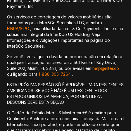
Finance, LLC (NMLS ID #1161874), uma afiliada da Inter & Co
Payments, Inc.
Os serviços de corretagem de valores mobiliários são
fornecidos pela Inter&Co Securities LLC, membro
FINRA/
SIPC
, uma afiliada da Inter & Co Payments, Inc. e uma
subsidiária integral da Inter&Co US Holding. Veja
informações e divulgações importantes na página do
Inter&Co Securities.
Se você tiver alguma dúvida ou preocupação em relação a
qualquer transação, escreva para 501 Brickell Key Drive,
Suite 202, Miami, FL 33131, ou por e-mail em
help@inter.co
ou ligando para
1-888-305-7264
.
ESTA PRÓXIMA SESSÃO SÓ É APLICÁVEL PARA RESIDENTES
AMERICANOS. SE VOCÊ NÃO É UM RESIDENTE DOS
ESTADOS UNIDOS DA AMÉRICA, POR GENTILEZA
DESCONSIDERE ESTA SEÇÃO.
O Cartão de Débito Inter US Mastercard® é emitido pelo
Continental Bank de acordo com uma licença da Mastercard
International Incorporated, e pode ser utilizado onde quer
que Mastercard débito seja aceito. O Cartão de Crédito