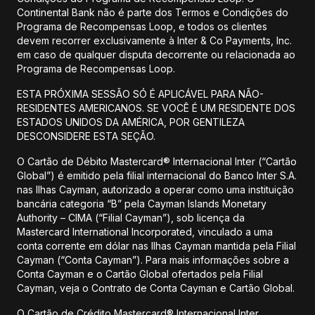
Continental Bank não é parte dos Termos e Condições do
Programa de Recompensas Loop, e todos os clientes
devem recorrer exclusivamente à Inter & Co Payments, Inc.
em caso de qualquer disputa decorrente ou relacionada ao
Programa de Recompensas Loop.
ESTA PRÓXIMA SESSÃO SÓ É APLICÁVEL PARA NÃO-
RESIDENTES AMERICANOS. SE VOCÊ É UM RESIDENTE DOS
ESTADOS UNIDOS DA AMÉRICA, POR GENTILEZA
DESCONSIDERE ESTA SEÇÃO.
O Cartão de Débito Mastercard® Internacional Inter (“Cartão
Global”) é emitido pela filial internacional do Banco Inter S.A.
nas Ilhas Cayman, autorizado a operar como uma instituição
bancária categoria “B” pela Cayman Islands Monetary
Authority – CIMA (“Filial Cayman”), sob licença da
Mastercard International Incorporated, vinculado a uma
conta corrente em dólar nas Ilhas Cayman mantida pela Filial
Cayman (“Conta Cayman”). Para mais informações sobre a
Conta Cayman e o Cartão Global ofertados pela Filial
Cayman, veja o Contrato de Conta Cayman e Cartão Global.
O Cartão de Crédito Mastercard® Internacional Inter