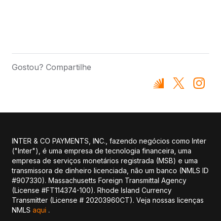
Gostou? Compartilhe
INTER & CO PAYMENTS, INC., fazendo negócios como Inter
("Inter"), é uma empresa de tecnologia financeira, uma
empresa de serviços monetários registrada (MSB) e uma
transmissora de dinheiro licenciada, não um banco (NMLS ID
#907330). Massachusetts Foreign Transmittal Agency
(License #FT114374-100). Rhode Island Currency
Transmitter (License # 20203960CT). Veja nossas licenças
NMLS
aqui
.