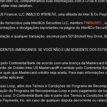
ente Inter US, compartilhamos suas informações com o CFSB e com o
 obter mais detalhes.
US Finance, LLC (NMLS ID #1161874), uma afiliada da Inter & Co Paym
são fornecidos pela Inter&Co Securities LLC, membro
FINRA/
SIPC
, u
informações e divulgações importantes na página do Inter&Co Securiti
ção a qualquer transação, escreva para 501 Brickell Key Drive, Sui
SIDENTES AMERICANOS. SE VOCÊ NÃO É UM RESIDENTE DOS ESTA
 pelo Continental Bank de acordo com uma licença da Mastercard Int
artão de Crédito Inter US Mastercard® é emitido pelo Continental 
nde quer que Mastercard crédito seja aceito. Para mais informações 
artão aplicável.
nsas Loop, além dos Termos e Condições do Programa de Recompe
istração do Programa de Recompensas Loop e pelo pagamento de tod
Loop. O Continental Bank não é parte dos Termos e Condições 
 Co Payments, Inc. em caso de qualquer disputa decorrente ou rel