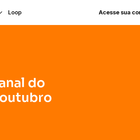
ubro de 2025
Loop
Acesse sua co
anal do
 outubro