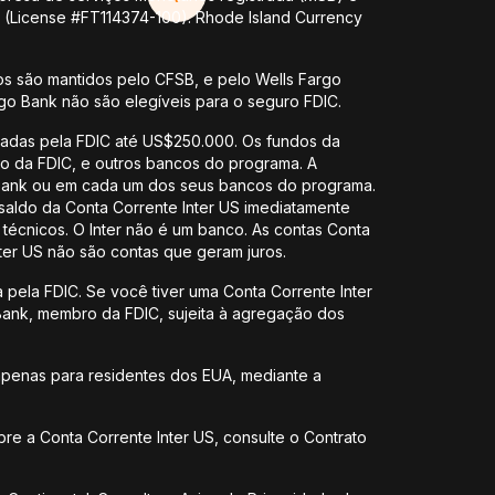
y (License #FT114374-100). Rhode Island Currency
s são mantidos pelo CFSB, e pelo Wells Fargo
rgo Bank não são elegíveis para o seguro FDIC.
uradas pela FDIC até US$250.000. Os fundos da
bro da FDIC, e outros bancos do programa. A
l Bank ou em cada um dos seus bancos do programa.
saldo da Conta Corrente Inter US imediatamente
écnicos. O Inter não é um banco. As contas Conta
ter US não são contas que geram juros.
 pela FDIC. Se você tiver uma Conta Corrente Inter
Bank, membro da FDIC, sujeita à agregação dos
 apenas para residentes dos EUA, mediante a
bre a Conta Corrente Inter US, consulte o Contrato