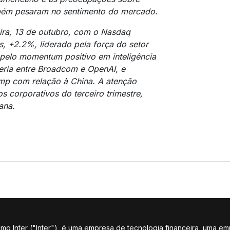
mbém pesaram no sentimento do mercado.
ira, 13 de outubro, com o Nasdaq
, +2.2%, liderado pela força do setor
 pelo momentum positivo em inteligência
ceria entre Broadcom e OpenAI, e
mp com relação à China. A atenção
os corporativos do terceiro trimestre,
ana.
 Inter ("Inter"), é uma empresa de tecnologia financeira, uma em