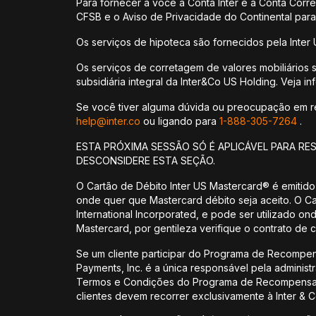
Para fornecer a você a Conta Inter e a Conta Corr
CFSB e o Aviso de Privacidade do Continental para
Os serviços de hipoteca são fornecidos pela Inter 
Os serviços de corretagem de valores mobiliários 
subsidiária integral da Inter&Co US Holding. Veja 
Se você tiver alguma dúvida ou preocupação em rela
help@inter.co
ou ligando para
1-888-305-7264
.
ESTA PRÓXIMA SESSÃO SÓ É APLICÁVEL PARA RE
DESCONSIDERE ESTA SEÇÃO.
O Cartão de Débito Inter US Mastercard® é emitido
onde quer que Mastercard débito seja aceito. O C
International Incorporated, e pode ser utilizado o
Mastercard, por gentileza verifique o contrato de c
Se um cliente participar do Programa de Recompe
Payments, Inc. é a única responsável pela admin
Termos e Condições do Programa de Recompensas 
clientes devem recorrer exclusivamente à Inter &