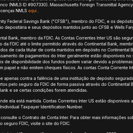
banco (NMLS ID #907330). Massachusetts Foreign Transmittal Agenc
 licenças NMLS
aqui
.
ity Federal Savings Bank ("CFSB"), membro do FDIC, e os depósito
ção depositária e seus depósitos mantidos junto ao CFSB e Wells Fa
ental Bank, membro da FDIC. As Contas Correntes Inter US são seg
ro da FDIC até o limite permitido através do Continental Bank, mem
undos de cada titular de conta mantidos em depósito no Continenta
samento de pagamentos do Inter geralmente estão disponíveis no 
de disponibilidade dos fundos podem variar devido a problemas t
m papel e não emitem cheques físicos. As contas Conta Corrente In
 apenas contra a falência de uma instituição de depósito segurada
os pelo seguro da FDIC de forma passiva através do Continental 
 Bank e se certas condições forem atendidas.
nde ela está mantida. Contas Correntes Inter US estão disponíveis
nidividual Taxpayer Identification Number.
 consulte o Contrato de Conta Inter. Para obter mais informações so
 seguro FDIC, visite o site do FDIC.