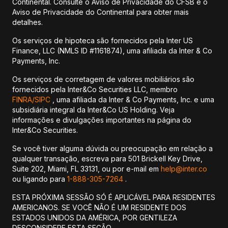
Continental. Consulte o Aviso de Privacidade do CFSB e o
Aviso de Privacidade do Continental para obter mais
detalhes.
Os serviços de hipoteca são fornecidos pela Inter US
Finance, LLC (NMLS ID #1161874), uma afiliada da Inter & Co
Payments, Inc.
Os serviços de corretagem de valores mobiliários são
fornecidos pela Inter&Co Securities LLC, membro
FINRA/
SIPC
, uma afiliada da Inter & Co Payments, Inc. e uma
subsidiária integral da Inter&Co US Holding. Veja
informações e divulgações importantes na página do
Inter&Co Securities.
Se você tiver alguma dúvida ou preocupação em relação a
qualquer transação, escreva para 501 Brickell Key Drive,
Suite 202, Miami, FL 33131, ou por e-mail em
help@inter.co
ou ligando para
1-888-305-7264
.
ESTA PRÓXIMA SESSÃO SÓ É APLICÁVEL PARA RESIDENTES
AMERICANOS. SE VOCÊ NÃO É UM RESIDENTE DOS
ESTADOS UNIDOS DA AMÉRICA, POR GENTILEZA
DESCONSIDERE ESTA SEÇÃO.