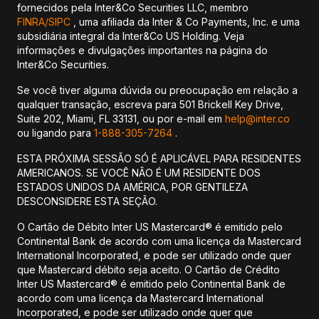
fornecidos pela Inter&Co Securities LLC, membro
FINRA/
SIPC
, uma afiliada da Inter & Co Payments, Inc. e uma
subsidiária integral da Inter&Co US Holding. Veja
informações e divulgações importantes na página do
Inter&Co Securities.
Se você tiver alguma dúvida ou preocupação em relação a
qualquer transação, escreva para 501 Brickell Key Drive,
Suite 202, Miami, FL 33131, ou por e-mail em
help@inter.co
ou ligando para
1-888-305-7264
.
ESTA PRÓXIMA SESSÃO SÓ É APLICÁVEL PARA RESIDENTES
AMERICANOS. SE VOCÊ NÃO É UM RESIDENTE DOS
ESTADOS UNIDOS DA AMÉRICA, POR GENTILEZA
DESCONSIDERE ESTA SEÇÃO.
O Cartão de Débito Inter US Mastercard® é emitido pelo
Continental Bank de acordo com uma licença da Mastercard
International Incorporated, e pode ser utilizado onde quer
que Mastercard débito seja aceito. O Cartão de Crédito
Inter US Mastercard® é emitido pelo Continental Bank de
acordo com uma licença da Mastercard International
Incorporated, e pode ser utilizado onde quer que