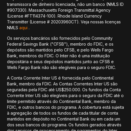
transmissora de dinheiro licenciada, não um banco (NMLS ID
#907330). Massachusetts Foreign Transmittal Agency
(License #FT114374-100). Rhode Island Currency
Transmitter (License # 20203960CT). Veja nossas licenças
NMLS
aqui
.
Os serviços bancários são fornecidos pelo Community
Federal Savings Bank ("CFSB"), membro do FDIC, e os
depósitos são mantidos pelo CFSB, e pelo Wells Fargo
Bank, membros do FDIC. O Inter não é uma instituição
depositária e seus depósitos mantidos junto ao CFSB e
Wells Fargo Bank não são elegíveis para o seguro FDIC.
A Conta Corrente Inter US é fornecida pelo Continental
Bank, membro da FDIC. As Contas Correntes Inter US são
seguradas pela FDIC até US$250.000. Os fundos da Conta
Corrente Inter US são elegíveis para o seguro da FDIC até o
limite permitido através do Continental Bank, membro da
FDIC, e outros bancos do programa. A cobertura está sujeita
à agregação de todos os fundos de cada titular de conta
mantidos em depósito no Continental Bank ou em cada um
dos seus bancos do programa. Os fundos gerados através
dos serviços de processamento de pagamentos do Inter