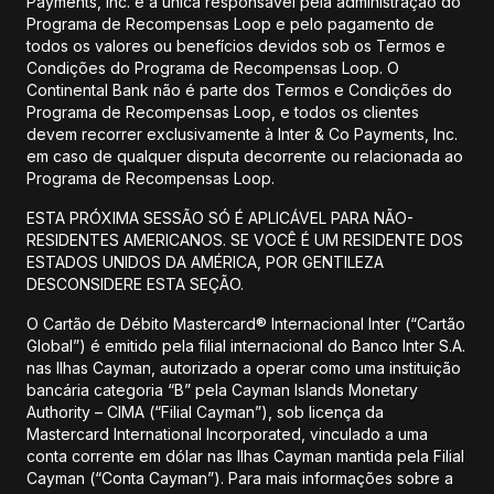
Payments, Inc. é a única responsável pela administração do
Programa de Recompensas Loop e pelo pagamento de
todos os valores ou benefícios devidos sob os Termos e
Condições do Programa de Recompensas Loop. O
Continental Bank não é parte dos Termos e Condições do
Programa de Recompensas Loop, e todos os clientes
devem recorrer exclusivamente à Inter & Co Payments, Inc.
em caso de qualquer disputa decorrente ou relacionada ao
Programa de Recompensas Loop.
ESTA PRÓXIMA SESSÃO SÓ É APLICÁVEL PARA NÃO-
RESIDENTES AMERICANOS. SE VOCÊ É UM RESIDENTE DOS
ESTADOS UNIDOS DA AMÉRICA, POR GENTILEZA
DESCONSIDERE ESTA SEÇÃO.
O Cartão de Débito Mastercard® Internacional Inter (“Cartão
Global”) é emitido pela filial internacional do Banco Inter S.A.
nas Ilhas Cayman, autorizado a operar como uma instituição
bancária categoria “B” pela Cayman Islands Monetary
Authority – CIMA (“Filial Cayman”), sob licença da
Mastercard International Incorporated, vinculado a uma
conta corrente em dólar nas Ilhas Cayman mantida pela Filial
Cayman (“Conta Cayman”). Para mais informações sobre a