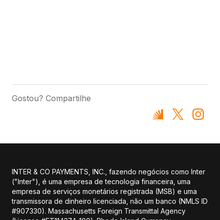
Gostou? Compartilhe
INTER & CO PAYMENTS, INC., fazendo negócios como Inter
("Inter"), é uma empresa de tecnologia financeira, uma
empresa de serviços monetários registrada (MSB) e uma
transmissora de dinheiro licenciada, não um banco (NMLS ID
#907330). Massachusetts Foreign Transmittal Agency