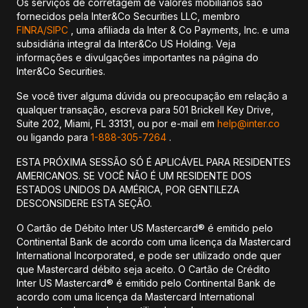
Os serviços de corretagem de valores mobiliários são
fornecidos pela Inter&Co Securities LLC, membro
FINRA/
SIPC
, uma afiliada da Inter & Co Payments, Inc. e uma
subsidiária integral da Inter&Co US Holding. Veja
informações e divulgações importantes na página do
Inter&Co Securities.
Se você tiver alguma dúvida ou preocupação em relação a
qualquer transação, escreva para 501 Brickell Key Drive,
Suite 202, Miami, FL 33131, ou por e-mail em
help@inter.co
ou ligando para
1-888-305-7264
.
ESTA PRÓXIMA SESSÃO SÓ É APLICÁVEL PARA RESIDENTES
AMERICANOS. SE VOCÊ NÃO É UM RESIDENTE DOS
ESTADOS UNIDOS DA AMÉRICA, POR GENTILEZA
DESCONSIDERE ESTA SEÇÃO.
O Cartão de Débito Inter US Mastercard® é emitido pelo
Continental Bank de acordo com uma licença da Mastercard
International Incorporated, e pode ser utilizado onde quer
que Mastercard débito seja aceito. O Cartão de Crédito
Inter US Mastercard® é emitido pelo Continental Bank de
acordo com uma licença da Mastercard International