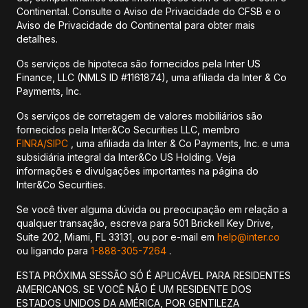
Continental. Consulte o Aviso de Privacidade do CFSB e o
Aviso de Privacidade do Continental para obter mais
detalhes.
Os serviços de hipoteca são fornecidos pela Inter US
Finance, LLC (NMLS ID #1161874), uma afiliada da Inter & Co
Payments, Inc.
Os serviços de corretagem de valores mobiliários são
fornecidos pela Inter&Co Securities LLC, membro
FINRA/
SIPC
, uma afiliada da Inter & Co Payments, Inc. e uma
subsidiária integral da Inter&Co US Holding. Veja
informações e divulgações importantes na página do
Inter&Co Securities.
Se você tiver alguma dúvida ou preocupação em relação a
qualquer transação, escreva para 501 Brickell Key Drive,
Suite 202, Miami, FL 33131, ou por e-mail em
help@inter.co
ou ligando para
1-888-305-7264
.
ESTA PRÓXIMA SESSÃO SÓ É APLICÁVEL PARA RESIDENTES
AMERICANOS. SE VOCÊ NÃO É UM RESIDENTE DOS
ESTADOS UNIDOS DA AMÉRICA, POR GENTILEZA