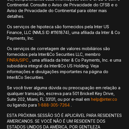
Continental. Consulte o Aviso de Privacidade do CFSB e o
Aviso de Privacidade do Continental para obter mais
detalhes.
Os serviços de hipoteca são fornecidos pela Inter US
Finance, LLC (NMLS ID #1161874), uma afiliada da Inter & Co
Payments, Inc.
Os serviços de corretagem de valores mobiliários são
fornecidos pela Inter&Co Securities LLC, membro
FINRA/
SIPC
, uma afiliada da Inter & Co Payments, Inc. e uma
subsidiária integral da Inter&Co US Holding. Veja
informações e divulgações importantes na página do
Inter&Co Securities.
Se você tiver alguma dúvida ou preocupação em relação a
qualquer transação, escreva para 501 Brickell Key Drive,
Suite 202, Miami, FL 33131, ou por e-mail em
help@inter.co
ou ligando para
1-888-305-7264
.
ESTA PRÓXIMA SESSÃO SÓ É APLICÁVEL PARA RESIDENTES
AMERICANOS. SE VOCÊ NÃO É UM RESIDENTE DOS
ESTADOS UNIDOS DA AMÉRICA, POR GENTILEZA