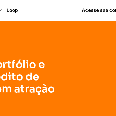
o de naming rights com atração internacional
Loop
Acesse sua co
rtfólio e
édito de
om atração