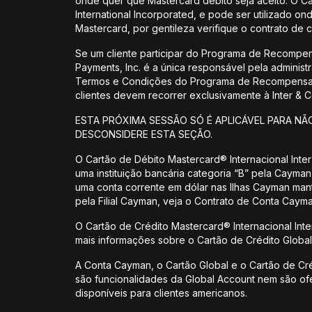
onde quer que Mastercard débito seja aceito. O C
International Incorporated, e pode ser utilizado o
Mastercard, por gentileza verifique o contrato de c
Se um cliente participar do Programa de Recompe
Payments, Inc. é a única responsável pela admin
Termos e Condições do Programa de Recompensas 
clientes devem recorrer exclusivamente à Inter &
ESTA PRÓXIMA SESSÃO SÓ É APLICÁVEL PARA NÃ
DESCONSIDERE ESTA SEÇÃO.
O Cartão de Débito Mastercard® Internacional Inter 
uma instituição bancária categoria “B” pela Cayman 
uma conta corrente em dólar nas Ilhas Cayman mant
pela Filial Cayman, veja o Contrato de Conta Cayma
O Cartão de Crédito Mastercard® Internacional Inter
mais informações sobre o Cartão de Crédito Global 
A Conta Cayman, o Cartão Global e o Cartão de Crédi
são funcionalidades da Global Account nem são ofe
disponíveis para clientes americanos.