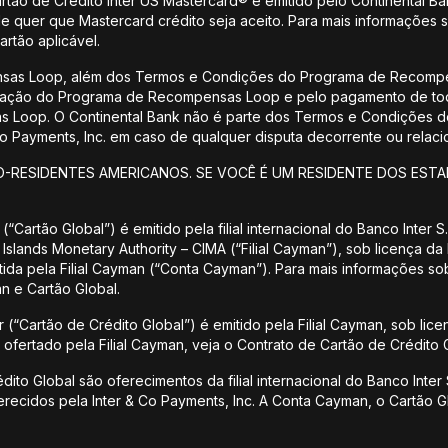
artão de Crédito Inter US Mastercard® é emitido pelo Continental 
nde quer que Mastercard crédito seja aceito. Para mais informações 
artão aplicável.
nsas Loop, além dos Termos e Condições do Programa de Recompe
istração do Programa de Recompensas Loop e pelo pagamento de tod
Loop. O Continental Bank não é parte dos Termos e Condições 
 Co Payments, Inc. em caso de qualquer disputa decorrente ou rel
O-RESIDENTES AMERICANOS. SE VOCÊ É UM RESIDENTE DOS ESTA
(“Cartão Global”) é emitido pela filial internacional do Banco Inter
Islands Monetary Authority – CIMA (“Filial Cayman”), sob licença da
ida pela Filial Cayman (“Conta Cayman”). Para mais informações s
n e Cartão Global.
 (“Cartão de Crédito Global”) é emitido pela Filial Cayman, sob lice
ofertado pela Filial Cayman, veja o Contrato de Cartão de Crédito G
to Global são oferecimentos da filial internacional do Banco Inter S
recidos pela Inter & Co Payments, Inc. A Conta Cayman, o Cartão G