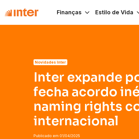
Navigated to Inter expande portfólio e fecha acordo inédit
Finanças
Estilo de Vida
Novidades Inter
Inter expande po
fecha acordo in
naming rights c
internacional
Publicado em
01/04/2025