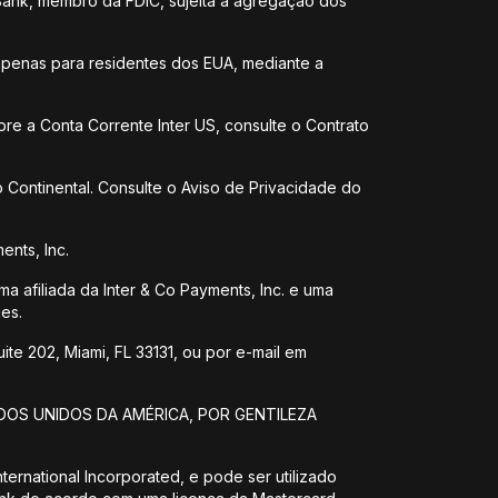
Bank, membro da FDIC, sujeita à agregação dos
 apenas para residentes dos EUA, mediante a
bre a Conta Corrente Inter US, consulte o Contrato
 Continental. Consulte o Aviso de Privacidade do
ents, Inc.
ma afiliada da Inter & Co Payments, Inc. e uma
es.
te 202, Miami, FL 33131, ou por e-mail em
DOS UNIDOS DA AMÉRICA, POR GENTILEZA
ernational Incorporated, e pode ser utilizado