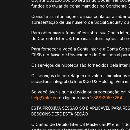
US, até US$250.000 do seu saldo podem ser cobert
fundos do titular da conta mantidos no Continental
Consulte as informações da sua conta para saber o
apresentação de um número de Social Security ou I
Para obter mais informações sobre sua Conta Inter,
de Corrente Inter US. Para mais informações sobre o
Para fornecer a você a Conta Inter e a Conta Corr
CFSB e o Aviso de Privacidade do Continental para
Os serviços de hipoteca são fornecidos pela Inter 
Os serviços de corretagem de valores mobiliários 
subsidiária integral da Inter&Co US Holding. Veja 
Se você tiver alguma dúvida ou preocupação em rela
help@inter.co
ou ligando para
1-888-305-7264
.
ESTA PRÓXIMA SESSÃO SÓ É APLICÁVEL PARA RE
DESCONSIDERE ESTA SEÇÃO.
O Cartão de Débito Inter US Mastercard® é emitido