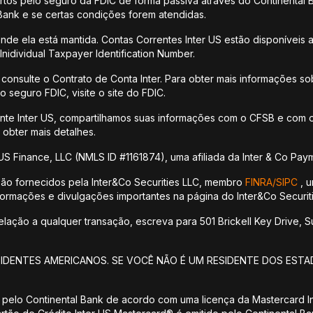
os pelo seguro da FDIC de forma passiva através do Continental 
 Bank e se certas condições forem atendidas.
nde ela está mantida. Contas Correntes Inter US estão disponíveis
nidividual Taxpayer Identification Number.
 consulte o Contrato de Conta Inter. Para obter mais informações so
 seguro FDIC, visite o site do FDIC.
ente Inter US, compartilhamos suas informações com o CFSB e com o
 obter mais detalhes.
US Finance, LLC (NMLS ID #1161874), uma afiliada da Inter & Co Paym
são fornecidos pela Inter&Co Securities LLC, membro
FINRA/
SIPC
, u
informações e divulgações importantes na página do Inter&Co Securiti
ção a qualquer transação, escreva para 501 Brickell Key Drive, Sui
SIDENTES AMERICANOS. SE VOCÊ NÃO É UM RESIDENTE DOS ESTA
 pelo Continental Bank de acordo com uma licença da Mastercard Int