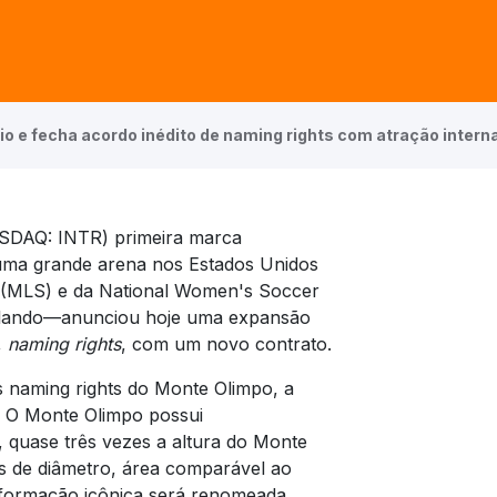
lio e fecha acordo inédito de naming rights com atração intern
ASDAQ: INTR) primeira marca
e uma grande arena nos Estados Unidos
 (MLS) e da National Women's Soccer
lando—anunciou hoje uma expansão
,
naming rights
, com um novo contrato.
s naming rights do Monte Olimpo, a
. O Monte Olimpo possui
, quase três vezes a altura do Monte
s de diâmetro, área comparável ao
 formação icônica será renomeada