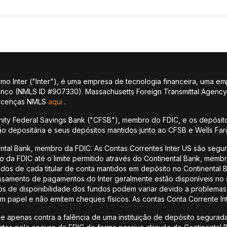
 Inter ("Inter"), é uma empresa de tecnologia financeira, uma em
banco (NMLS ID #907330). Massachusetts Foreign Transmittal Agenc
 licenças NMLS
aqui
.
ity Federal Savings Bank ("CFSB"), membro do FDIC, e os depósito
ção depositária e seus depósitos mantidos junto ao CFSB e Wells Fa
ental Bank, membro da FDIC. As Contas Correntes Inter US são seg
ro da FDIC até o limite permitido através do Continental Bank, mem
undos de cada titular de conta mantidos em depósito no Continenta
samento de pagamentos do Inter geralmente estão disponíveis no 
de disponibilidade dos fundos podem variar devido a problemas t
m papel e não emitem cheques físicos. As contas Conta Corrente In
 apenas contra a falência de uma instituição de depósito segurada