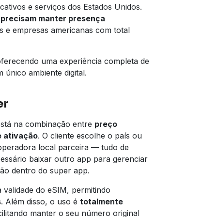
icativos e serviços dos Estados Unidos.
 precisam manter presença
Cs e empresas americanas com total
oferecendo uma experiência completa de
único ambiente digital.
er
está na combinação entre
preço
e ativação
. O cliente escolhe o país ou
operadora local parceira — tudo de
cessário baixar outro app para gerenciar
tão dentro do super app.
 validade do eSIM, permitindo
s
. Além disso, o uso é
totalmente
acilitando manter o seu número original