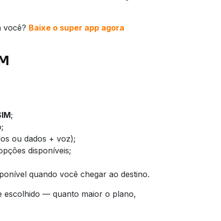
ra você?
Baixe o super app agora
IM
SIM
;
;
dos ou dados + voz);
opções disponíveis;
sponível quando você chegar ao destino.
e escolhido — quanto maior o plano,