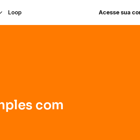
ples com o Inter
Loop
Acesse sua co
imples com