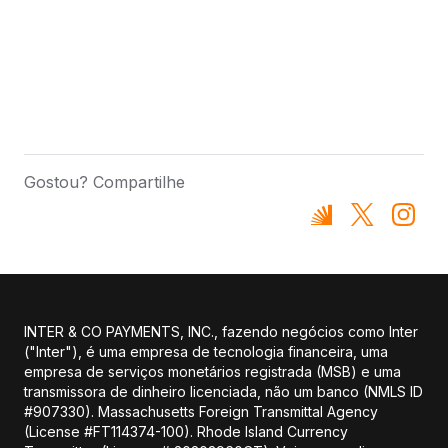
Gostou? Compartilhe
INTER & CO PAYMENTS, INC., fazendo negócios como Inter
("Inter"), é uma empresa de tecnologia financeira, uma
empresa de serviços monetários registrada (MSB) e uma
transmissora de dinheiro licenciada, não um banco (NMLS ID
#907330). Massachusetts Foreign Transmittal Agency
(License #FT114374-100). Rhode Island Currency