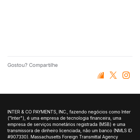
Gostou? Compartilhe
INTER & CO PAYMENTS, INC., fazendo negócios como Inter
("Inter"), é uma empresa de tecnologia financeira, uma
empresa de serviços monetários registrada (MSB) e uma
transmissora de dinheiro licenciada, não um banco (NMLS ID
#907330). Massachusetts Foreign Transmittal Agency