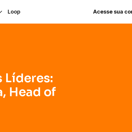
Head of Global Product
Loop
Acesse sua co
Líderes:
, Head of