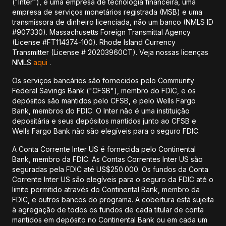
("Inter"), é uma empresa de tecnologia financeira, uma
empresa de serviços monetários registrada (MSB) e uma
transmissora de dinheiro licenciada, não um banco (NMLS ID
#907330). Massachusetts Foreign Transmittal Agency
(License #FT114374-100). Rhode Island Currency
Transmitter (License # 20203960CT). Veja nossas licenças
NMLS
aqui
.
Os serviços bancários são fornecidos pelo Community
Federal Savings Bank ("CFSB"), membro do FDIC, e os
depósitos são mantidos pelo CFSB, e pelo Wells Fargo
Bank, membros do FDIC. O Inter não é uma instituição
depositária e seus depósitos mantidos junto ao CFSB e
Wells Fargo Bank não são elegíveis para o seguro FDIC.
A Conta Corrente Inter US é fornecida pelo Continental
Bank, membro da FDIC. As Contas Correntes Inter US são
seguradas pela FDIC até US$250.000. Os fundos da Conta
Corrente Inter US são elegíveis para o seguro da FDIC até o
limite permitido através do Continental Bank, membro da
FDIC, e outros bancos do programa. A cobertura está sujeita
à agregação de todos os fundos de cada titular de conta
mantidos em depósito no Continental Bank ou em cada um