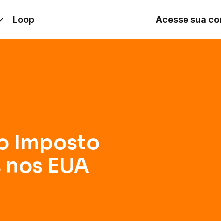
 nos EUA
Loop
Acesse sua co
o Imposto
 nos EUA