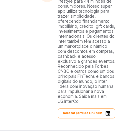
lifestyle para 44 milhões de
consumidores. Nosso super
app utiliza tecnologia para
trazer simplicidade,
oferecendo financiamento
imobiliário, crédito, gift cards,
investimentos e pagamentos
internacionais. Os clientes do
Inter também têm acesso a
um marketplace dinâmico
com descontos em compras,
cashback e acesso
exclusivo a grandes eventos.
Reconhecido pela Forbes,
CNBC e outros como um dos
principais FinTechs e bancos
digitais do mundo, o Inter
lidera com inovação humana
para impulsionar a nova
economia. Saiba mais em
US.Inter.Co.
Acessar perfil do LinkedIn