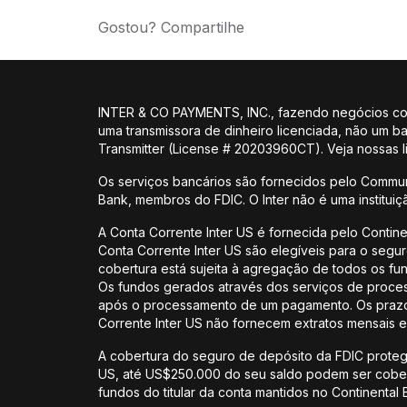
Gostou? Compartilhe
INTER & CO PAYMENTS, INC., fazendo negócios como
uma transmissora de dinheiro licenciada, não um 
Transmitter (License # 20203960CT). Veja nossas
Os serviços bancários são fornecidos pelo Commun
Bank, membros do FDIC. O Inter não é uma institui
A Conta Corrente Inter US é fornecida pelo Contin
Conta Corrente Inter US são elegíveis para o segu
cobertura está sujeita à agregação de todos os f
Os fundos gerados através dos serviços de proces
após o processamento de um pagamento. Os prazos 
Corrente Inter US não fornecem extratos mensais e
A cobertura do seguro de depósito da FDIC protege
US, até US$250.000 do seu saldo podem ser cobert
fundos do titular da conta mantidos no Continental