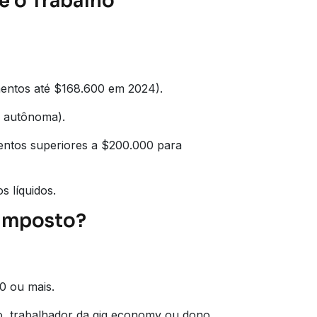
e o Trabalho
mentos até $168.600 em 2024).
a autônoma).
entos superiores a $200.000 para
s líquidos.
 Imposto?
0 ou mais.
o, trabalhador da gig economy ou dono