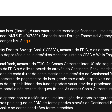
 Inter ("Inter"), é uma empresa de tecnologia financeira, uma em
banco (NMLS ID #907330). Massachusetts Foreign Transmittal Agenc
 licenças NMLS
aqui
.
ity Federal Savings Bank ("CFSB"), membro do FDIC, e os depósito
ção depositária e seus depósitos mantidos junto ao CFSB e Wells Fa
ental Bank, membro da FDIC. As Contas Correntes Inter US são seg
ro da FDIC até o limite permitido através do Continental Bank, mem
undos de cada titular de conta mantidos em depósito no Continenta
samento de pagamentos do Inter geralmente estão disponíveis no 
de disponibilidade dos fundos podem variar devido a problemas t
m papel e não emitem cheques físicos. As contas Conta Corrente In
 apenas contra a falência de uma instituição de depósito segurada
os pelo seguro da FDIC de forma passiva através do Continental 
 Bank e se certas condições forem atendidas.