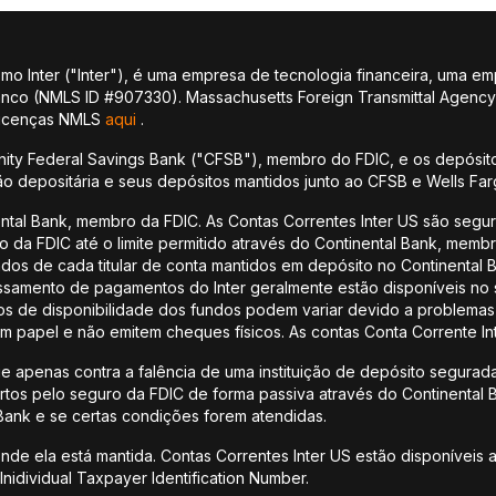
 Inter ("Inter"), é uma empresa de tecnologia financeira, uma em
banco (NMLS ID #907330). Massachusetts Foreign Transmittal Agenc
 licenças NMLS
aqui
.
ity Federal Savings Bank ("CFSB"), membro do FDIC, e os depósito
ção depositária e seus depósitos mantidos junto ao CFSB e Wells Fa
ental Bank, membro da FDIC. As Contas Correntes Inter US são seg
ro da FDIC até o limite permitido através do Continental Bank, mem
undos de cada titular de conta mantidos em depósito no Continenta
samento de pagamentos do Inter geralmente estão disponíveis no 
de disponibilidade dos fundos podem variar devido a problemas t
m papel e não emitem cheques físicos. As contas Conta Corrente In
 apenas contra a falência de uma instituição de depósito segurada
os pelo seguro da FDIC de forma passiva através do Continental 
 Bank e se certas condições forem atendidas.
nde ela está mantida. Contas Correntes Inter US estão disponíveis
nidividual Taxpayer Identification Number.