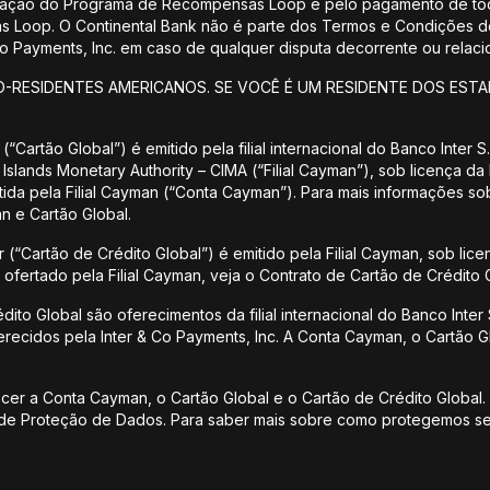
istração do Programa de Recompensas Loop e pelo pagamento de tod
Loop. O Continental Bank não é parte dos Termos e Condições 
 Co Payments, Inc. em caso de qualquer disputa decorrente ou rel
O-RESIDENTES AMERICANOS. SE VOCÊ É UM RESIDENTE DOS ESTA
(“Cartão Global”) é emitido pela filial internacional do Banco Inter
Islands Monetary Authority – CIMA (“Filial Cayman”), sob licença da
ida pela Filial Cayman (“Conta Cayman”). Para mais informações s
n e Cartão Global.
 (“Cartão de Crédito Global”) é emitido pela Filial Cayman, sob lice
ofertado pela Filial Cayman, veja o Contrato de Cartão de Crédito G
to Global são oferecimentos da filial internacional do Banco Inter S
recidos pela Inter & Co Payments, Inc. A Conta Cayman, o Cartão G
recer a Conta Cayman, o Cartão Global e o Cartão de Crédito Global.
l de Proteção de Dados. Para saber mais sobre como protegemos se