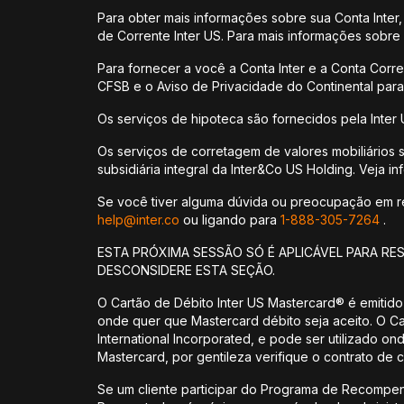
Para obter mais informações sobre sua Conta Inter,
de Corrente Inter US. Para mais informações sobre o
Para fornecer a você a Conta Inter e a Conta Corr
CFSB e o Aviso de Privacidade do Continental para
Os serviços de hipoteca são fornecidos pela Inter 
Os serviços de corretagem de valores mobiliários 
subsidiária integral da Inter&Co US Holding. Veja 
Se você tiver alguma dúvida ou preocupação em rela
help@inter.co
ou ligando para
1-888-305-7264
.
ESTA PRÓXIMA SESSÃO SÓ É APLICÁVEL PARA RE
DESCONSIDERE ESTA SEÇÃO.
O Cartão de Débito Inter US Mastercard® é emitido
onde quer que Mastercard débito seja aceito. O C
International Incorporated, e pode ser utilizado o
Mastercard, por gentileza verifique o contrato de c
Se um cliente participar do Programa de Recompe