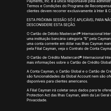
Payments, Inc. é a única responsável pela admin
Termos e Condições do Programa de Recompensas 
clientes devem recorrer exclusivamente à Inter &
ESTA PRÓXIMA SESSÃO SÓ É APLICÁVEL PARA NÃ
DESCONSIDERE ESTA SEÇÃO.
O Cartão de Débito Mastercard® Internacional Inter 
uma instituição bancária categoria “B” pela Cayman 
uma conta corrente em dólar nas Ilhas Cayman mant
pela Filial Cayman, veja o Contrato de Conta Cayma
O Cartão de Crédito Mastercard® Internacional Inter
mais informações sobre o Cartão de Crédito Global 
A Conta Cayman, o Cartão Global e o Cartão de Crédi
são funcionalidades da Global Account nem são ofe
disponíveis para clientes americanos.
A Filial Cayman irá coletar seus dados para te ofe
Protection Act das Ilhas Cayman, além da Lei Gera
Privacidade.