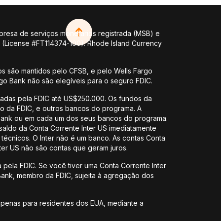
presa de serviços monetários registrada (MSB) e
y (License #FT114374-100). Rhode Island Currency
s são mantidos pelo CFSB, e pelo Wells Fargo
rgo Bank não são elegíveis para o seguro FDIC.
uradas pela FDIC até US$250.000. Os fundos da
bro da FDIC, e outros bancos do programa. A
l Bank ou em cada um dos seus bancos do programa.
saldo da Conta Corrente Inter US imediatamente
écnicos. O Inter não é um banco. As contas Conta
ter US não são contas que geram juros.
 pela FDIC. Se você tiver uma Conta Corrente Inter
Bank, membro da FDIC, sujeita à agregação dos
 apenas para residentes dos EUA, mediante a