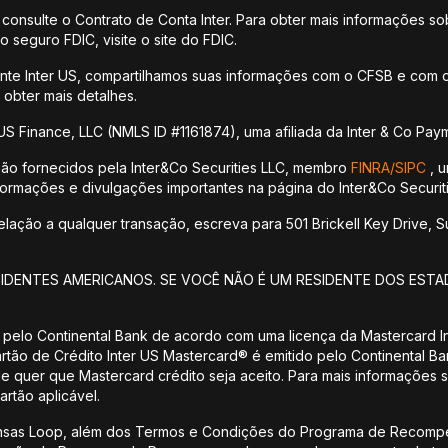
 consulte o Contrato de Conta Inter. Para obter mais informações so
 seguro FDIC, visite o site do FDIC.
ente Inter US, compartilhamos suas informações com o CFSB e com o
 obter mais detalhes.
US Finance, LLC (NMLS ID #1161874), uma afiliada da Inter & Co Paym
são fornecidos pela Inter&Co Securities LLC, membro
FINRA/
SIPC
, u
informações e divulgações importantes na página do Inter&Co Securiti
ção a qualquer transação, escreva para 501 Brickell Key Drive, Sui
SIDENTES AMERICANOS. SE VOCÊ NÃO É UM RESIDENTE DOS ESTA
 pelo Continental Bank de acordo com uma licença da Mastercard Int
artão de Crédito Inter US Mastercard® é emitido pelo Continental 
nde quer que Mastercard crédito seja aceito. Para mais informações 
artão aplicável.
nsas Loop, além dos Termos e Condições do Programa de Recompe