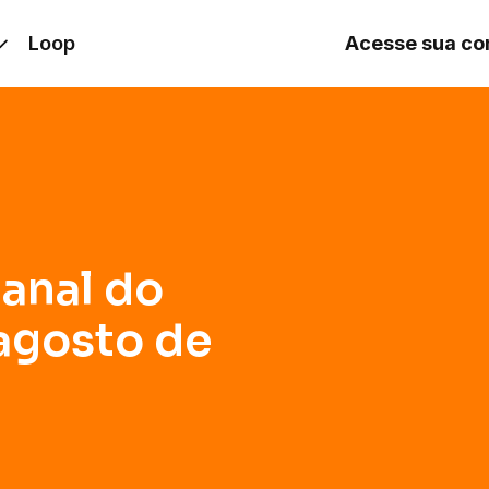
sto de 2025
Loop
Acesse sua co
anal do
agosto de