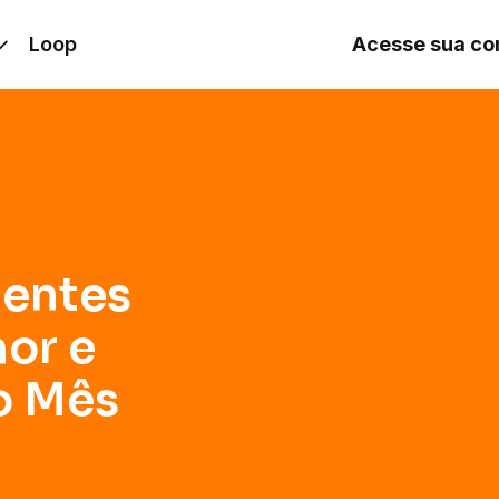
e Economizar Todo Mês
Loop
Acesse sua co
gentes
hor e
o Mês