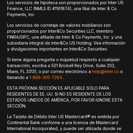
Los servicios de hipoteca son proporcionados por Inter US
Finance, LLC (NMLS ID #1161874), una filial de Inter & Co
Payments, Inc.
Los servicios de corretaje de valores mobiliarios son
proporcionados por Inter&Co Securities LLC, miembro
FINRA/SIPC, una afiliada de Inter & Co Payments, Inc. y una
subsidiaria integral de Inter&Co US Holding. Vea información
y divulgaciones importantes en Inter&Co Securities.
Si tiene alguna pregunta o inquietud respecto a cualquier
transacción, escriba a 501 Brickell Key Drive, Suite 202,
Miami, FL 33131, o por correo electrónico a
help@inter.co
o
llamando a
1-888-305-7264
.
ESTA PRÓXIMA SECCIÓN ES APLICABLE SOLO PARA
RESIDENTES DE EE. UU. SI NO ES RESIDENTE DE LOS
ESTADOS UNIDOS DE AMÉRICA, POR FAVOR IGNORE ESTA
SECCIÓN.
La Tarjeta de Débito Inter US Mastercard® es emitida por
Continental Bank conforme a una licencia de Mastercard
International Incorporated, y puede ser utilizada donde se