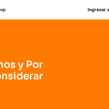
derar Invertir en Ellos?
oop
Ingresar 
nos y Por
nsiderar