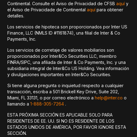
Continental. Consulte el Aviso de Privacidad de CFSB
aquí
y
el Aviso de Privacidade de Continental
aquí
para obtener
detalles.
Los servicios de hipoteca son proporcionados por Inter US
Finance, LLC (NMLS ID #1161874), una filial de Inter & Co
Payments, Inc.
Los servicios de corretaje de valores mobiliarios son
proporcionados por Inter&Co Securities LLC, miembro
FINRA/SIPC, una afiliada de Inter & Co Payments, Inc. y una
subsidiaria integral de Inter&Co US Holding. Vea información
y divulgaciones importantes en Inter&Co Securities.
Si tiene alguna pregunta o inquietud respecto a cualquier
transacción, escriba a 501 Brickell Key Drive, Suite 202,
Miami, FL 33131, o por correo electrónico a
help@inter.co
o
llamando a
1-888-305-7264
.
ESTA PRÓXIMA SECCIÓN ES APLICABLE SOLO PARA
RESIDENTES DE EE. UU. SI NO ES RESIDENTE DE LOS
ESTADOS UNIDOS DE AMÉRICA, POR FAVOR IGNORE ESTA
SECCIÓN.