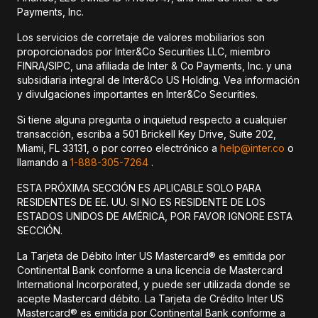
Payments, Inc.
Los servicios de corretaje de valores mobiliarios son
proporcionados por Inter&Co Securities LLC, miembro
FINRA/SIPC, una afiliada de Inter & Co Payments, Inc. y una
subsidiaria integral de Inter&Co US Holding. Vea información
y divulgaciones importantes en Inter&Co Securities.
Si tiene alguna pregunta o inquietud respecto a cualquier
transacción, escriba a 501 Brickell Key Drive, Suite 202,
Miami, FL 33131, o por correo electrónico a
help@inter.co
o
llamando a
1-888-305-7264
.
ESTA PRÓXIMA SECCIÓN ES APLICABLE SOLO PARA
RESIDENTES DE EE. UU. SI NO ES RESIDENTE DE LOS
ESTADOS UNIDOS DE AMÉRICA, POR FAVOR IGNORE ESTA
SECCIÓN.
La Tarjeta de Débito Inter US Mastercard® es emitida por
Continental Bank conforme a una licencia de Mastercard
International Incorporated, y puede ser utilizada donde se
acepte Mastercard débito. La Tarjeta de Crédito Inter US
Mastercard® es emitida por Continental Bank conforme a