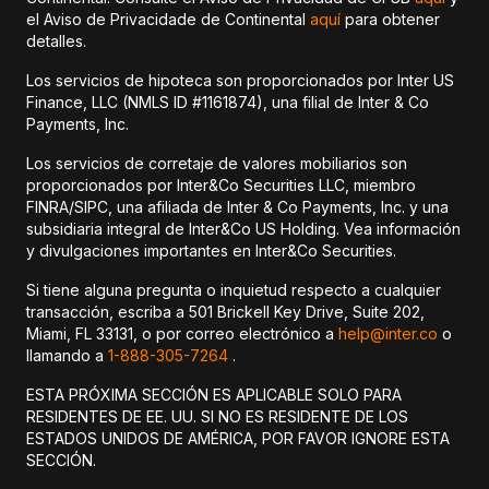
el Aviso de Privacidade de Continental
aquí
para obtener
detalles.
Los servicios de hipoteca son proporcionados por Inter US
Finance, LLC (NMLS ID #1161874), una filial de Inter & Co
Payments, Inc.
Los servicios de corretaje de valores mobiliarios son
proporcionados por Inter&Co Securities LLC, miembro
FINRA/SIPC, una afiliada de Inter & Co Payments, Inc. y una
subsidiaria integral de Inter&Co US Holding. Vea información
y divulgaciones importantes en Inter&Co Securities.
Si tiene alguna pregunta o inquietud respecto a cualquier
transacción, escriba a 501 Brickell Key Drive, Suite 202,
Miami, FL 33131, o por correo electrónico a
help@inter.co
o
llamando a
1-888-305-7264
.
ESTA PRÓXIMA SECCIÓN ES APLICABLE SOLO PARA
RESIDENTES DE EE. UU. SI NO ES RESIDENTE DE LOS
ESTADOS UNIDOS DE AMÉRICA, POR FAVOR IGNORE ESTA
SECCIÓN.