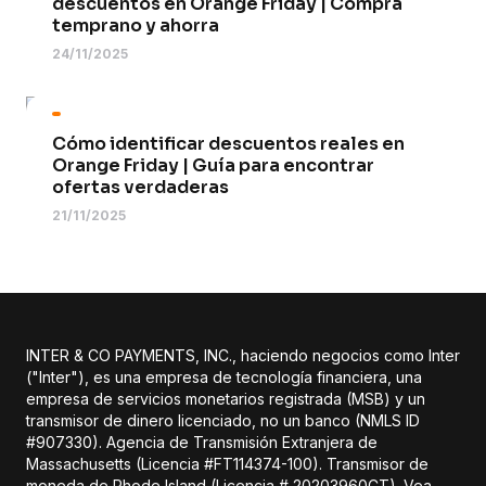
descuentos en Orange Friday | Compra
temprano y ahorra
24/11/2025
Cómo identificar descuentos reales en
Orange Friday | Guía para encontrar
ofertas verdaderas
21/11/2025
INTER & CO PAYMENTS, INC., haciendo negocios como Inter
("Inter"), es una empresa de tecnología financiera, una
empresa de servicios monetarios registrada (MSB) y un
transmisor de dinero licenciado, no un banco (NMLS ID
#907330). Agencia de Transmisión Extranjera de
Massachusetts (Licencia #FT114374-100). Transmisor de
moneda de Rhode Island (Licencia # 20203960CT). Vea