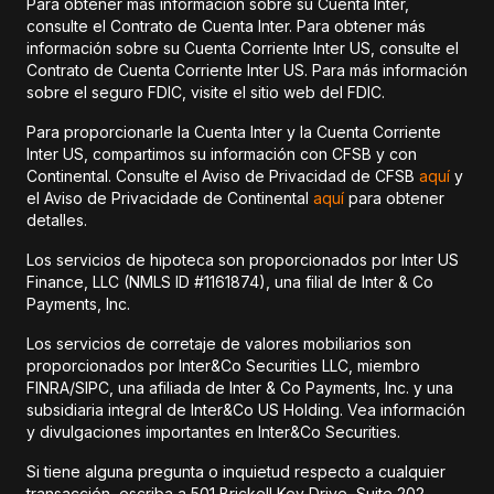
Para obtener más información sobre su Cuenta Inter,
consulte el Contrato de Cuenta Inter. Para obtener más
información sobre su Cuenta Corriente Inter US, consulte el
Contrato de Cuenta Corriente Inter US. Para más información
sobre el seguro FDIC, visite el sitio web del FDIC.
Para proporcionarle la Cuenta Inter y la Cuenta Corriente
Inter US, compartimos su información con CFSB y con
Continental. Consulte el Aviso de Privacidad de CFSB
aquí
y
el Aviso de Privacidade de Continental
aquí
para obtener
detalles.
Los servicios de hipoteca son proporcionados por Inter US
Finance, LLC (NMLS ID #1161874), una filial de Inter & Co
Payments, Inc.
Los servicios de corretaje de valores mobiliarios son
proporcionados por Inter&Co Securities LLC, miembro
FINRA/SIPC, una afiliada de Inter & Co Payments, Inc. y una
subsidiaria integral de Inter&Co US Holding. Vea información
y divulgaciones importantes en Inter&Co Securities.
Si tiene alguna pregunta o inquietud respecto a cualquier
transacción, escriba a 501 Brickell Key Drive, Suite 202,