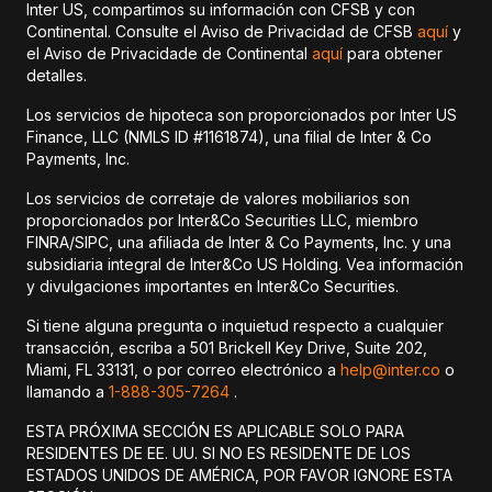
Inter US, compartimos su información con CFSB y con
Continental. Consulte el Aviso de Privacidad de CFSB
aquí
y
el Aviso de Privacidade de Continental
aquí
para obtener
detalles.
Los servicios de hipoteca son proporcionados por Inter US
Finance, LLC (NMLS ID #1161874), una filial de Inter & Co
Payments, Inc.
Los servicios de corretaje de valores mobiliarios son
proporcionados por Inter&Co Securities LLC, miembro
FINRA/SIPC, una afiliada de Inter & Co Payments, Inc. y una
subsidiaria integral de Inter&Co US Holding. Vea información
y divulgaciones importantes en Inter&Co Securities.
Si tiene alguna pregunta o inquietud respecto a cualquier
transacción, escriba a 501 Brickell Key Drive, Suite 202,
Miami, FL 33131, o por correo electrónico a
help@inter.co
o
llamando a
1-888-305-7264
.
ESTA PRÓXIMA SECCIÓN ES APLICABLE SOLO PARA
RESIDENTES DE EE. UU. SI NO ES RESIDENTE DE LOS
ESTADOS UNIDOS DE AMÉRICA, POR FAVOR IGNORE ESTA