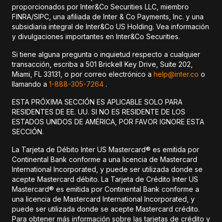
proporcionados por Inter&Co Securities LLC, miembro
FINRA/SIPC, una afiliada de Inter & Co Payments, Inc. y una
subsidiaria integral de Inter&Co US Holding. Vea información
y divulgaciones importantes en Inter&Co Securities.
Si tiene alguna pregunta o inquietud respecto a cualquier
transacción, escriba a 501 Brickell Key Drive, Suite 202,
Miami, FL 33131, o por correo electrónico a
help@inter.co
o
llamando a
1-888-305-7264
.
ESTA PRÓXIMA SECCIÓN ES APLICABLE SOLO PARA
RESIDENTES DE EE. UU. SI NO ES RESIDENTE DE LOS
ESTADOS UNIDOS DE AMÉRICA, POR FAVOR IGNORE ESTA
SECCIÓN.
La Tarjeta de Débito Inter US Mastercard® es emitida por
Continental Bank conforme a una licencia de Mastercard
International Incorporated, y puede ser utilizada donde se
acepte Mastercard débito. La Tarjeta de Crédito Inter US
Mastercard® es emitida por Continental Bank conforme a
una licencia de Mastercard International Incorporated, y
puede ser utilizada donde se acepte Mastercard crédito.
Para obtener más información sobre las tarjetas de crédito y