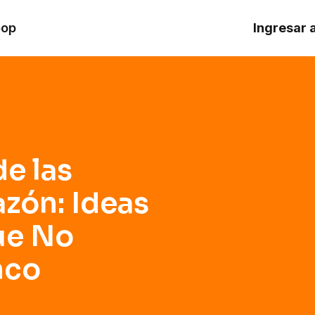
: Ideas Consideradas que No Romperán el Banco
oop
Ingresar 
de las
zón: Ideas
ue No
nco