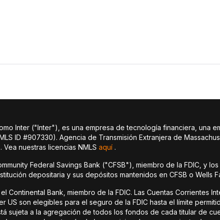
 Inter ("Inter"), es una empresa de tecnología financiera, una e
NMLS ID #907330). Agencia de Transmisión Extranjera de Massachus
 Vea nuestras licencias NMLS
aquí
.
ommunity Federal Savings Bank ("CFSB"), miembro de la FDIC, y los
nstitución depositaria y sus depósitos mantenidos en CFSB o Wells F
el Continental Bank, miembro de la FDIC. Las Cuentas Corrientes In
 US son elegibles para el seguro de la FDIC hasta el límite permiti
tá sujeta a la agregación de todos los fondos de cada titular de c