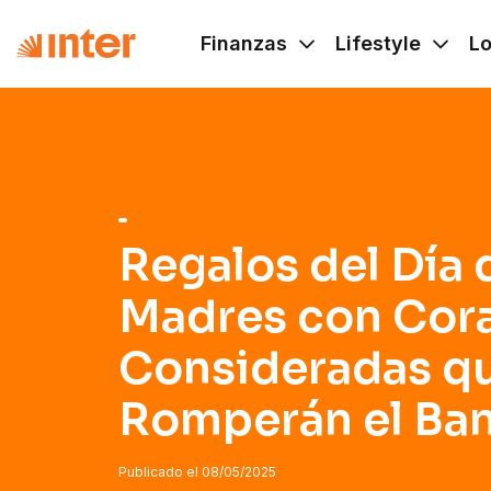
Navigated to Regalos del Día de las Madres con Corazón
Finanzas
Lifestyle
L
Regalos del Día 
Madres con Cora
Consideradas q
Romperán el Ba
Publicado el
08/05/2025