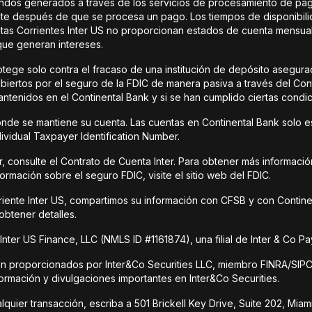
ndos generados a través de los servicios de procesamiento de pago
nte después de que se procesa un pago. Los tiempos de disponibil
ntas Corrientes Inter US no proporcionan estados de cuenta mensual
que generan intereses.
tege solo contra el fracaso de una institución de depósito asegurada
ertos por el seguro de la FDIC de manera pasiva a través del Conti
antenidos en el Continental Bank y si se han cumplido ciertas condi
nde se mantiene su cuenta. Las cuentas en Continental Bank solo es
ividual Taxpayer Identification Number.
, consulte el Contrato de Cuenta Inter. Para obtener más informació
ormación sobre el seguro FDIC, visite el sitio web del FDIC.
rriente Inter US, compartimos su información con CFSB y con Contin
obtener detalles.
ter US Finance, LLC (NMLS ID #1161874), una filial de Inter & Co Pa
son proporcionados por Inter&Co Securities LLC, miembro FINRA/SIPC, 
formación y divulgaciones importantes en Inter&Co Securities.
quier transacción, escriba a 501 Brickell Key Drive, Suite 202, Miami