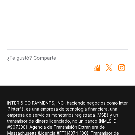
¿Te gustó? Comparte
INTER & CO PAYMENTS, INC., haciendo negocios como Inter
("Inter"), es una empresa de tecnología financiera, una
empresa de servicios monetarios registrada (MSB) y un
transmisor de dinero licenciado, no un banco (NMLS ID
#907330). Agencia de Transmisión Extranjera de
Massachusetts (Licencia #FT114374-100). Transmisor de