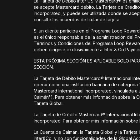
La Tarjeta de Débito Inter US Mastercard® es emiti
se acepte Mastercard débito. La Tarjeta de Crédito
Incorporated, y puede ser utilizada donde se acept
consulte los acuerdos de titular de tarjeta.
Si un cliente participa en el Programa Loop Rewa
es el único responsable de la administración del
Términos y Condiciones del Programa Loop Rewards
deben dirigirse exclusivamente a Inter & Co Payme
ESTA PRÓXIMA SECCIÓN ES APLICABLE SOLO PARA
SECCIÓN.
La Tarjeta de Débito Mastercard® Internacional Inter
operar como una institución bancaria de categoría 
Mastercard International Incorporated, vinculada a
Caimán"). Para obtener más información sobre la C
Tarjeta Global.
La Tarjeta de Crédito Mastercard® Internacional Int
Incorporated. Para obtener más información sobre l
La Cuenta de Caimán, la Tarjeta Global y la Tarjeta 
Inter&Co, y no son funcionalidades de la Global Acc