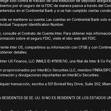
tege solo contra el fracaso de una institución de depósito asegurada
ertos por el seguro de la FDIC de manera pasiva a través del Conti
antenidos en el Continental Bank y si se han cumplido ciertas condi
nde se mantiene su cuenta. Las cuentas en Continental Bank solo es
ividual Taxpayer Identification Number.
, consulte el Contrato de Cuenta Inter. Para obtener más informació
ormación sobre el seguro FDIC, visite el sitio web del FDIC.
rriente Inter US, compartimos su información con CFSB y con Contin
obtener detalles.
ter US Finance, LLC (NMLS ID #1161874), una filial de Inter & Co Pa
son proporcionados por Inter&Co Securities LLC, miembro FINRA/SIPC, 
formación y divulgaciones importantes en Inter&Co Securities.
quier transacción, escriba a 501 Brickell Key Drive, Suite 202, Miami
 RESIDENTES DE EE. UU. SI NO ES RESIDENTE DE LOS ESTADOS U