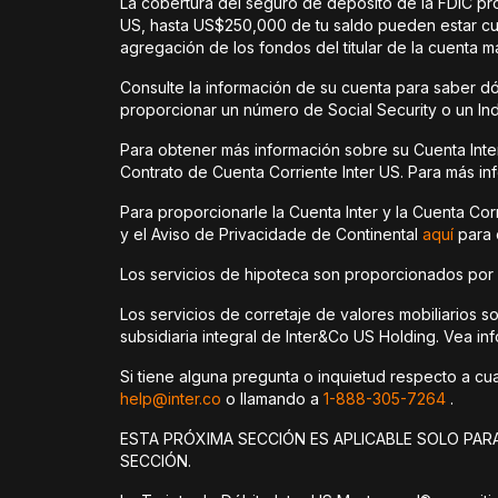
La cobertura del seguro de depósito de la FDIC pro
US, hasta US$250,000 de tu saldo pueden estar cubi
agregación de los fondos del titular de la cuenta m
Consulte la información de su cuenta para saber dó
proporcionar un número de Social Security o un Ind
Para obtener más información sobre su Cuenta Inter
Contrato de Cuenta Corriente Inter US. Para más inf
Para proporcionarle la Cuenta Inter y la Cuenta Co
y el Aviso de Privacidade de Continental
aquí
para 
Los servicios de hipoteca son proporcionados por In
Los servicios de corretaje de valores mobiliarios 
subsidiaria integral de Inter&Co US Holding. Vea in
Si tiene alguna pregunta o inquietud respecto a cual
help@inter.co
o llamando a
1-888-305-7264
.
ESTA PRÓXIMA SECCIÓN ES APLICABLE SOLO PARA
SECCIÓN.