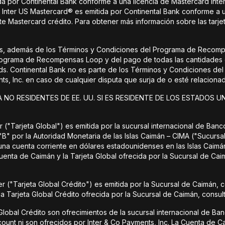
da por Continental Bank conforme a una licencia de Mastercard Inte
 Inter US Mastercard® es emitida por Continental Bank conforme a u
e Mastercard crédito. Para obtener más información sobre las tarjet
rds, además de los Términos y Condiciones del Programa de Recomp
 Programa de Recompensas Loop y del pago de todas las cantidades
. Continental Bank no es parte de los Términos y Condiciones del
nts, Inc. en caso de cualquier disputa que surja de o esté relacio
 NO RESIDENTES DE EE. UU. SI ES RESIDENTE DE LOS ESTADOS U
 ("Tarjeta Global") es emitida por la sucursal internacional de Banco
"B" por la Autoridad Monetaria de las Islas Caimán – CIMA ("Sucursa
 una cuenta corriente en dólares estadounidenses en las Islas Caim
uenta de Caimán y la Tarjeta Global ofrecida por la Sucursal de Ca
er ("Tarjeta Global Crédito") es emitida por la Sucursal de Caimán, 
a Tarjeta Global Crédito ofrecida por la Sucursal de Caimán, consul
Global Crédito son ofrecimientos de la sucursal internacional de Banco
ount ni son ofrecidos por Inter & Co Payments, Inc. La Cuenta de Cai