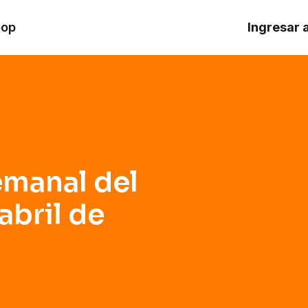
ril de 2025
oop
Ingresar 
emanal del
abril de