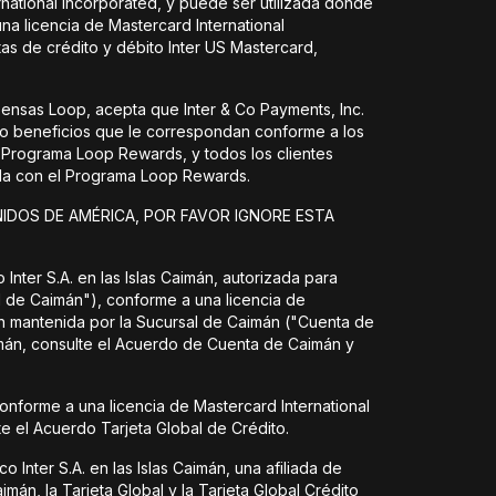
rnational Incorporated, y puede ser utilizada donde
na licencia de Mastercard International
as de crédito y débito Inter US Mastercard,
ensas Loop, acepta que Inter & Co Payments, Inc.
 o beneficios que le correspondan conforme a los
 Programa Loop Rewards, y todos los clientes
nada con el Programa Loop Rewards.
NIDOS DE AMÉRICA, POR FAVOR IGNORE ESTA
 Inter S.A. en las Islas Caimán, autorizada para
l de Caimán"), conforme a una licencia de
án mantenida por la Sucursal de Caimán ("Cuenta de
imán, consulte el Acuerdo de Cuenta de Caimán y
conforme a una licencia de Mastercard International
te el Acuerdo Tarjeta Global de Crédito.
 Inter S.A. en las Islas Caimán, una afiliada de
mán, la Tarjeta Global y la Tarjeta Global Crédito