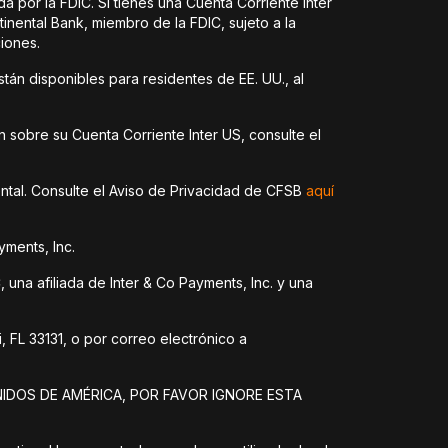
 por la FDIC. Si tienes una Cuenta Corriente Inter
nental Bank, miembro de la FDIC, sujeto a la
ciones.
tán disponibles para residentes de EE. UU., al
n sobre su Cuenta Corriente Inter US, consulte el
ental. Consulte el Aviso de Privacidad de CFSB
aquí
yments, Inc.
una afiliada de Inter & Co Payments, Inc. y una
, FL 33131, o por correo electrónico a
NIDOS DE AMÉRICA, POR FAVOR IGNORE ESTA