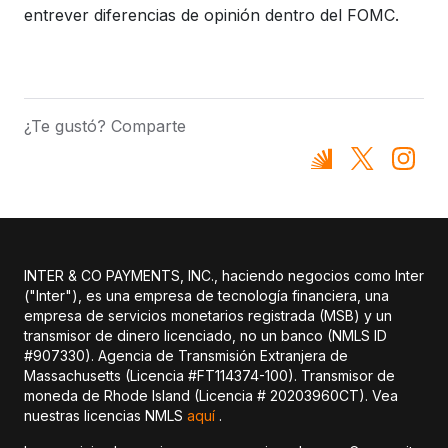
entrever diferencias de opinión dentro del FOMC.
¿Te gustó? Comparte
INTER & CO PAYMENTS, INC., haciendo negocios como Inter
("Inter"), es una empresa de tecnología financiera, una
empresa de servicios monetarios registrada (MSB) y un
transmisor de dinero licenciado, no un banco (NMLS ID
#907330). Agencia de Transmisión Extranjera de
Massachusetts (Licencia #FT114374-100). Transmisor de
moneda de Rhode Island (Licencia # 20203960CT). Vea
nuestras licencias NMLS
aquí
.