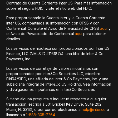
Contrato de Cuenta Corriente Inter US. Para más información
sobre el seguro FDIC, visite el sitio web del FDIC.
Para proporcionarle la Cuenta Inter y la Cuenta Corriente
Inter US, compartimos su información con CFSB y con
Continental. Consulte el Aviso de Privacidad de CFSB
aquí
y
el Aviso de Privacidade de Continental
aquí
para obtener
detalles.
Los servicios de hipoteca son proporcionados por Inter US
Finance, LLC (NMLS ID #1161874), una filial de Inter & Co
Payments, Inc.
Los servicios de corretaje de valores mobiliarios son
proporcionados por Inter&Co Securities LLC, miembro
FINRA/SIPC, una afiliada de Inter & Co Payments, Inc. y una
subsidiaria integral de Inter&Co US Holding. Vea información
y divulgaciones importantes en Inter&Co Securities.
Si tiene alguna pregunta o inquietud respecto a cualquier
transacción, escriba a 501 Brickell Key Drive, Suite 202,
Miami, FL 33131, o por correo electrónico a
help@inter.co
o
llamando a
1-888-305-7264
.