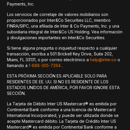
Payments, Inc.
Los servicios de corretaje de valores mobiliarios son
proporcionados por Inter&Co Securities LLC, miembro
FINRA/SIPC, una afiliada de Inter & Co Payments, Inc. y una
subsidiaria integral de Inter&Co US Holding. Vea información
y divulgaciones importantes en Inter&Co Securities.
Si tiene alguna pregunta o inquietud respecto a cualquier
transacción, escriba a 501 Brickell Key Drive, Suite 202,
Miami, FL 33131, o por correo electrónico a
help@inter.co
o
llamando a
1-888-305-7264
.
ESTA PRÓXIMA SECCIÓN ES APLICABLE SOLO PARA
RESIDENTES DE EE. UU. SI NO ES RESIDENTE DE LOS
ESTADOS UNIDOS DE AMÉRICA, POR FAVOR IGNORE ESTA
SECCIÓN.
La Tarjeta de Débito Inter US Mastercard® es emitida por
Continental Bank conforme a una licencia de Mastercard
International Incorporated, y puede ser utilizada donde se
acepte Mastercard débito. La Tarjeta de Crédito Inter US
Mastercard® es emitida por Continental Bank conforme a