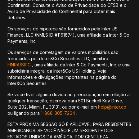
Continental. Consulte o Aviso de Privacidade do CFSB e o
Aviso de Privacidade do Continental para obter mais
detalhes.
Os serviços de hipoteca são fornecidos pela Inter US
Finance, LLC (NMLS ID #1161874), uma afiliada da Inter & Co
Payments, Inc.
Os serviços de corretagem de valores mobiliários são
fornecidos pela Inter&Co Securities LLC, membro
FINRA/
SIPC
, uma afiliada da Inter & Co Payments, Inc. e uma
subsidiária integral da Inter&Co US Holding. Veja
informações e divulgações importantes na página do
Inter&Co Securities.
Se você tiver alguma dúvida ou preocupação em relação a
qualquer transação, escreva para 501 Brickell Key Drive,
Suite 202, Miami, FL 33131, ou por e-mail em
help@inter.co
ou ligando para
1-888-305-7264
.
ESTA PRÓXIMA SESSÃO SÓ É APLICÁVEL PARA RESIDENTES
AMERICANOS. SE VOCÊ NÃO É UM RESIDENTE DOS
ESTADOS UNIDOS DA AMÉRICA, POR GENTILEZA