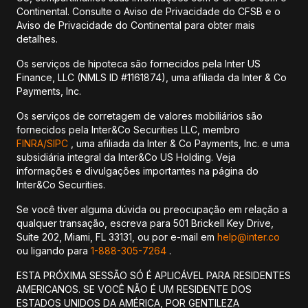
Continental. Consulte o Aviso de Privacidade do CFSB e o
Aviso de Privacidade do Continental para obter mais
detalhes.
Os serviços de hipoteca são fornecidos pela Inter US
Finance, LLC (NMLS ID #1161874), uma afiliada da Inter & Co
Payments, Inc.
Os serviços de corretagem de valores mobiliários são
fornecidos pela Inter&Co Securities LLC, membro
FINRA/
SIPC
, uma afiliada da Inter & Co Payments, Inc. e uma
subsidiária integral da Inter&Co US Holding. Veja
informações e divulgações importantes na página do
Inter&Co Securities.
Se você tiver alguma dúvida ou preocupação em relação a
qualquer transação, escreva para 501 Brickell Key Drive,
Suite 202, Miami, FL 33131, ou por e-mail em
help@inter.co
ou ligando para
1-888-305-7264
.
ESTA PRÓXIMA SESSÃO SÓ É APLICÁVEL PARA RESIDENTES
AMERICANOS. SE VOCÊ NÃO É UM RESIDENTE DOS
ESTADOS UNIDOS DA AMÉRICA, POR GENTILEZA