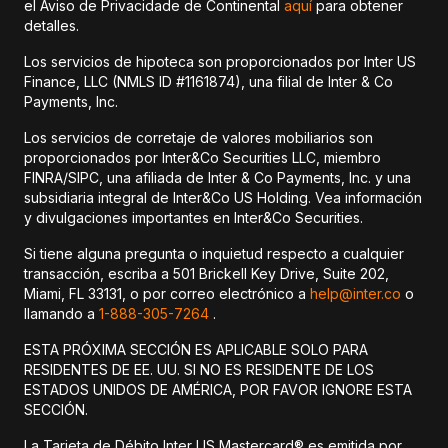
el Aviso de Privacidade de Continental
aquí
para obtener
detalles.
Los servicios de hipoteca son proporcionados por Inter US
Finance, LLC (NMLS ID #1161874), una filial de Inter & Co
Payments, Inc.
Los servicios de corretaje de valores mobiliarios son
proporcionados por Inter&Co Securities LLC, miembro
FINRA/SIPC, una afiliada de Inter & Co Payments, Inc. y una
subsidiaria integral de Inter&Co US Holding. Vea información
y divulgaciones importantes en Inter&Co Securities.
Si tiene alguna pregunta o inquietud respecto a cualquier
transacción, escriba a 501 Brickell Key Drive, Suite 202,
Miami, FL 33131, o por correo electrónico a
help@inter.co
o
llamando a
1-888-305-7264
.
ESTA PRÓXIMA SECCIÓN ES APLICABLE SOLO PARA
RESIDENTES DE EE. UU. SI NO ES RESIDENTE DE LOS
ESTADOS UNIDOS DE AMÉRICA, POR FAVOR IGNORE ESTA
SECCIÓN.
La Tarjeta de Débito Inter US Mastercard® es emitida por